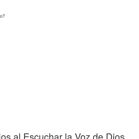
co?
os al Escuchar la Voz de Dios